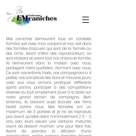
Mes caniches demeurent tous en contexte
familial, soit avec mon conjoint et moi, soit dans
des familles d’accueil qui sont de la famille ou
des amis. Avant d’être des reproducteurs, ce
sont d’abord et avant tout nos chiens de famille;
ils demeurent dans la maison avec nous,
partagent notre quotidien, dorment avec nous.
Ce sont nos enfants frisés, nos compagnons à 4
pattes, nos complices des bons et mauvais jours;
avec eux nous aimons pratiquer différents
sports canins, participer à des compétitions
diverses ou tout simplement jouer à la balle sur
notre grand terrain de campagne. Bien
entendu, ils adorent aussi écouter des films
blottit contre nous. Mes femelles ont un
maximum de 3 portées et je ne les reproduis
pas avant qu’elles aient minimalement 2 ½ - 3
ans; ceci leurs assure une certaine maturité
avant de devenir maman une pour 1ière fois.
Avant de prendre la décision d’une
reproduction, mâles comme femelles doivent