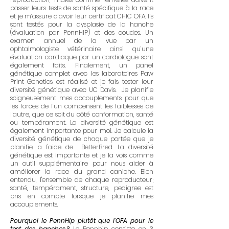
passer leurs tests de santé spécifique à la race
et je m’assure d’avoir leur certificat CHIC OFA. Ils
sont testés pour la dysplasie de la hanche
(évaluation par PennHIP) et des coudes. Un
examen annuel de la vue par un
ophtalmologiste vétérinaire ainsi qu’une
évaluation cardiaque par un cardiologue sont
également faits. Finalement, un panel
génétique complet avec les laboratoires Paw
Print Genetics est réalisé et je fais tester leur
diversité génétique avec UC Davis. Je planifie
soigneusement mes accouplements pour que
les forces de l’un compensent les faiblesses de
l’autre, que ce soit du côté conformation, santé
ou tempérament. La diversité génétique est
également importante pour moi. Je calcule la
diversité génétique de chaque portée que je
planifie, a l'aide de BetterBred. La diversité
génétique est importante et je la vois comme
un outil supplémentaire pour nous aider à
améliorer la race du grand caniche. Bien
entendu, l'ensemble de chaque reproducteur;
santé, tempérament, structure, pedigree est
pris en compte lorsque je planifie mes
accouplements.
Pourquoi le PennHip plutôt que l’OFA pour le
test des hanches ?
Le Pennhip consiste en 3