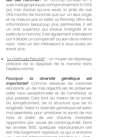
vues radiographiques comparativement à l’OFA
qui n’en évalue qu’une seule; la prise de vue
OFA montre les hanches que sur un seul angle
et ne mesure pas la laxité. Le PennHip offre des
informations beaucoup plus pertinentes, il est
un outil supérieur qui évalue l’intégrité et la
laxité de la hanche. Il est également intéressant
car il établit un comparatif au sein de la même
race. Voici un lien intéressant si vous voulez en
savoir plus :
La méthode PennHIP
– un moyen de dépistage
précoce de la dysplasie de la hanche dans
l’espèce canine.
Pourquoi la diversité génétique est
importante?
Comme éleveuse de caniches
standards un de mes objectifs est de préserver
cette race exceptionnelle et de l’améliorer le
plus possible. Cela tant au niveau de la santé,
du tempérament, de la structure que de la
longévité. Tester la diversité génétique est selon
moi essentielle pour améliorer la santé de ma
race et éviter de voir d’autres maladies
apparaitre par cause de consanguinité. Dans
les années 1950, quelques reproducteurs ont
été très largement reproduit, ce qui a entrainé