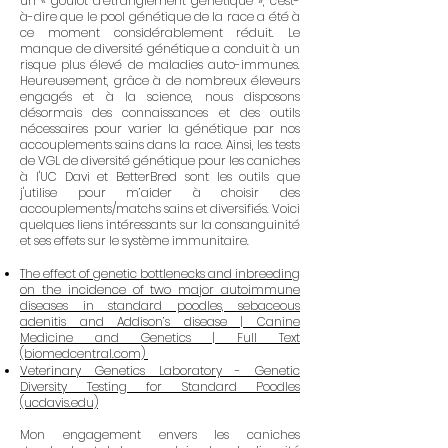
un « goulot d’étranglement génétique », c'est-
à-dire que le pool génétique de la race a été à
ce moment considérablement réduit. Le
manque de diversité génétique a conduit à un
risque plus élevé de maladies auto-immunes.
Heureusement, grâce à de nombreux éleveurs
engagés et à la science, nous disposons
désormais des connaissances et des outils
nécessaires pour varier la génétique par nos
accouplements sains dans la race. Ainsi, les tests
de VGL de diversité génétique pour les caniches
à l'UC Davi et BetterBred sont les outils que
j'utilise pour m’aider à choisir des
accouplements/matchs sains et diversifiés. ​Voici
quelques liens intéressants sur la consanguinité
et ses effets sur le système immunitaire.
The effect of genetic bottlenecks and inbreeding
on the incidence of two major autoimmune
diseases in standard poodles, sebaceous
adenitis and Addison’s disease | Canine
Medicine and Genetics | Full Text
(biomedcentral.com)
Veterinary Genetics Laboratory - Genetic
Diversity Testing for Standard Poodles
(ucdavis.edu)
Mon engagement envers les caniches